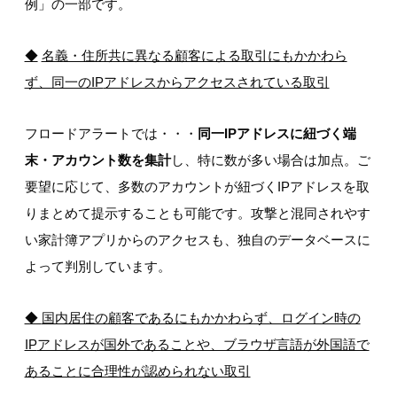
例」の一部です。
◆
名義・住所共に異なる顧客による取引にもかかわら
ず、同一のIP
アドレスからアクセスされている取引
フロードアラートでは・・・
同一
IP
アドレスに紐づく端
末・アカウント数を集計
し、特に数が多い場合は加点。ご
要望に応じて、多数のアカウントが紐づくIPアドレスを取
りまとめて提示することも可能です。攻撃と混同されやす
い家計簿アプリからのアクセスも、独自のデータベースに
よって判別しています。
◆
国内居住の顧客であるにもかかわらず、ログイン時の
IP
アドレスが国外であることや、ブラウザ言語が外国語で
あることに合理性が認められない取引