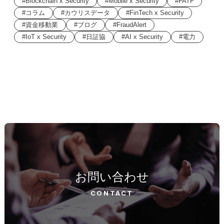
Blockchain x Security
Mobile x Security
FATF
コラム
カウリスデータ
FinTech x Security
資金移動業
ブログ
FraudAlert
IoT x Security
日証協
AI x Security
電力
お問い合わせ
CONTACT