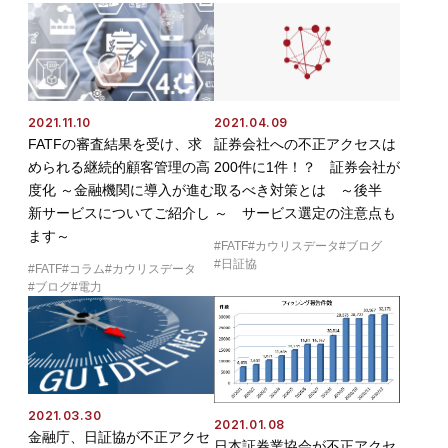
2021.11.10
2021.04.09
FATFの審査結果を受け、求
証券会社への不正アクセスは
められる継続的顧客管理の高
200件に1件！？ 証券会社が
度化 ～金融機関に導入が進む
取るべき対策とは ～後半
新サービスについてご紹介し
～ サービス選定の注意点も
ます～
FATF
カウリスデータ
ブログ
日証協
FATF
コラム
カウリスデータ
ブログ
電力
2021.03.30
2021.01.08
金融庁、日証協が不正アクセ
日本証券業協会が不正アクセ