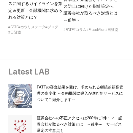
スに関するガイドラインを策
ス防止に向けた指針策定へ
定＆更新 金融機関に求めら
証券会社が取るべき対策とは
れる対策とは？
～前半～
FATF
カウリスデータ
ブログ
FATF
コラム
FraudAlert
日証協
日証協
Latest LAB
FATFの審査結果を受け、求められる継続的顧客管
理の高度化 ～金融機関に導入が進む新サービスに
ついてご紹介します～
証券会社への不正アクセスは200件に1件！？ 証
券会社が取るべき対策とは ～後半～ サービス
選定の注意点も