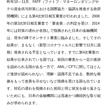
昨年10～11月、FATF（ファトフ：マネーロンダリングや
テロ資金供与対策における国際協力・協調を推進する政府
間機関）による第4次対日相互審査が行われました。2008
年の第3次対日相互審査で「要改善」の判定を受け、2014
年には対策の遅れが名指しで指摘された日本の金融機関
は、背水の陣でオンサイト審査に臨みました。そしてその
結果が、まもなく（新型コロナウィルスに影響で12月に延
期）発表される予定となっています。すでに第4次審査の
結果が公表されている国では、前回の審査から一定の進捗
を認められる国がある一方で、AML／CFTに関してほとん
ど進捗が認められない、理解・認識不足である、数的な根
拠をもって改善を示せないなど指摘を受ける国も出ていま
す。対応の遅れを指摘された前回と同じ状況を繰り返さな
いためにも、日本の金融機関には迅速かつ継続的な取り組
みが求められます。