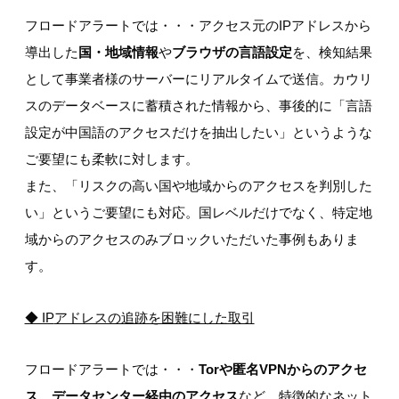
フロードアラートでは・・・アクセス元のIPアドレスから
導出した
国・地域情報
や
ブラウザの言語設定
を、検知結果
として事業者様のサーバーにリアルタイムで送信。カウリ
スのデータベースに蓄積された情報から、事後的に「言語
設定が中国語のアクセスだけを抽出したい」というような
ご要望にも柔軟に対します。
また、「リスクの高い国や地域からのアクセスを判別した
い」というご要望にも対応。国レベルだけでなく、特定地
域からのアクセスのみブロックいただいた事例もありま
す。
◆ IP
アドレスの追跡を困難にした取引
フロードアラートでは・・・
Tor
や匿名VPN
からのアクセ
ス
、
データセンター経由のアクセス
など、特徴的なネット