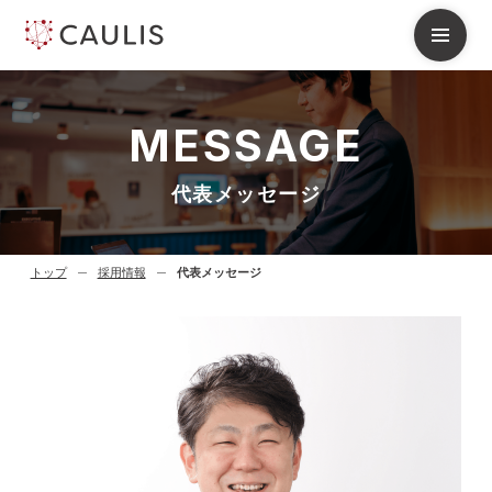
M
E
S
S
A
G
E
代表メッセージ
トップ
採用情報
代表メッセージ