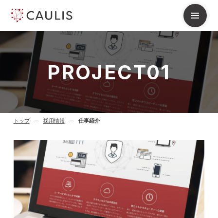
P
R
O
J
E
C
T
0
1
トップ
採用情報
仕事紹介