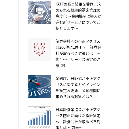
FATFの審査結果を受け、求
められる継続的顧客管理の
高度化 ～金融機関に導入が
進む新サービスについてご
紹介します～
証券会社への不正アクセス
は200件に1件！？ 証券会
社が取るべき対策とは ～
後半～ サービス選定の注
意点も
金融庁、日証協が不正アク
セスに関するガイドライン
を策定＆更新 金融機関に
求められる対策とは？
日本証券業協会が不正アク
セス防止に向けた指針策定
へ 証券会社が取るべき対
策とは ～前半～