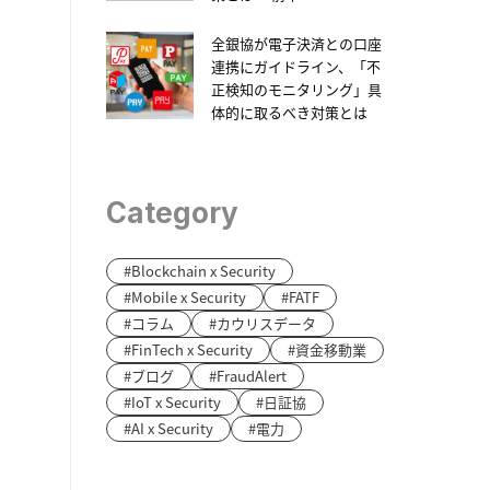
全銀協が電子決済との口座
連携にガイドライン、「不
正検知のモニタリング」具
体的に取るべき対策とは
Category
Blockchain x Security
Mobile x Security
FATF
コラム
カウリスデータ
FinTech x Security
資金移動業
ブログ
FraudAlert
IoT x Security
日証協
AI x Security
電力