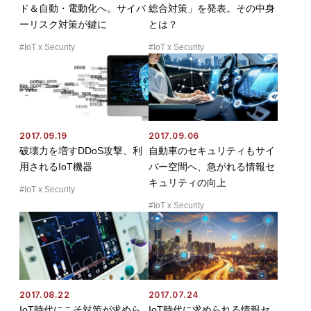
ド＆自動・電動化へ。サイバ
総合対策」を発表。その中身
ーリスク対策が鍵に
とは？
IoT x Security
IoT x Security
2017.09.19
2017.09.06
破壊力を増すDDoS攻撃、利
自動車のセキュリティもサイ
用されるIoT機器
バー空間へ、急がれる情報セ
キュリティの向上
IoT x Security
IoT x Security
2017.08.22
2017.07.24
IoT時代にこそ対策が求めら
IoT時代に求められる情報セ