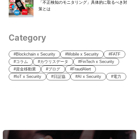
「不正検知のモニタリング」具体的に取るべき対
策とは
Category
Blockchain x Security
Mobile x Security
FATF
コラム
カウリスデータ
FinTech x Security
資金移動業
ブログ
FraudAlert
IoT x Security
日証協
AI x Security
電力