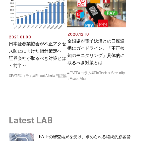
2020.12.10
2021.01.08
全銀協が電子決済との口座連
日本証券業協会が不正アクセ
携にガイドライン、「不正検
ス防止に向けた指針策定へ
知のモニタリング」具体的に
証券会社が取るべき対策とは
取るべき対策とは
～前半～
FATF
コラム
FinTech x Security
FATF
コラム
FraudAlert
日証協
FraudAlert
Latest LAB
FATFの審査結果を受け、求められる継続的顧客管