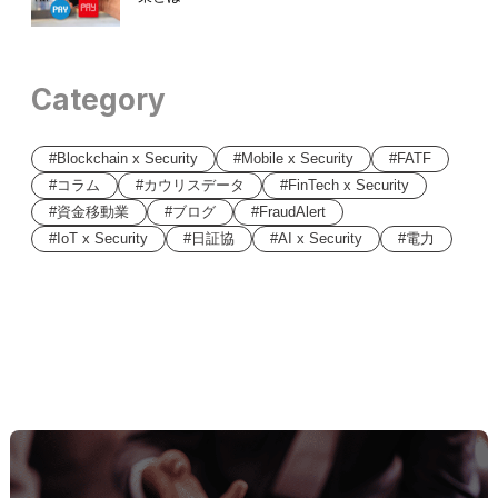
Category
Blockchain x Security
Mobile x Security
FATF
コラム
カウリスデータ
FinTech x Security
資金移動業
ブログ
FraudAlert
IoT x Security
日証協
AI x Security
電力