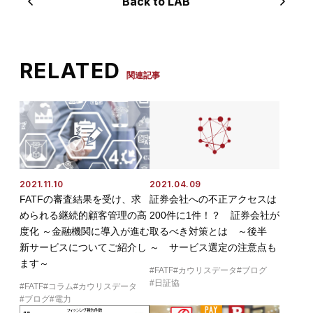
Back to LAB
RELATED
関連記事
2021.11.10
2021.04.09
FATFの審査結果を受け、求
証券会社への不正アクセスは
められる継続的顧客管理の高
200件に1件！？ 証券会社が
度化 ～金融機関に導入が進む
取るべき対策とは ～後半
新サービスについてご紹介し
～ サービス選定の注意点も
ます～
FATF
カウリスデータ
ブログ
日証協
FATF
コラム
カウリスデータ
ブログ
電力