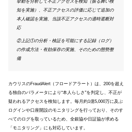
挙動を分析して不正アクセスを検知（振る舞い検
知を実施）、不正アクセスの評価に応じて追加の
本人確認を実施、当該不正アクセスの適時遮断対
応
②上記①の分析・検証を可能にする記録（ログ）
の作成方法・有効保存の実施、そのための態勢整
備
カウリスのFraudAlert（フロードアラート）は、200を超え
る独自のパラメータにより“本人らしさ”を判定し、不正が
疑われるアクセスを検知します。毎月約1億5,000万に及ぶ
ログインや口座開設のモニタリングを行っており、そのす
べてのログを取っているため、全銀協や日証協が求める
「モニタリング」にも対応しています。