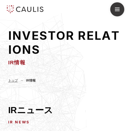
I
N
V
E
S
T
O
R
R
E
L
A
T
I
O
N
S
IR情報
トップ
IR情報
IRニュース
IR NEWS