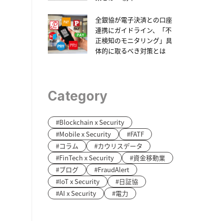
全銀協が電子決済との口座
連携にガイドライン、「不
正検知のモニタリング」具
体的に取るべき対策とは
Category
Blockchain x Security
Mobile x Security
FATF
コラム
カウリスデータ
FinTech x Security
資金移動業
ブログ
FraudAlert
IoT x Security
日証協
AI x Security
電力