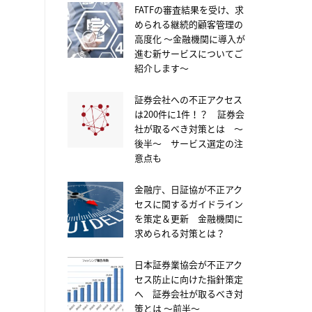
FATFの審査結果を受け、求
められる継続的顧客管理の
高度化 ～金融機関に導入が
進む新サービスについてご
紹介します～
証券会社への不正アクセス
は200件に1件！？ 証券会
社が取るべき対策とは ～
後半～ サービス選定の注
意点も
金融庁、日証協が不正アク
セスに関するガイドライン
を策定＆更新 金融機関に
求められる対策とは？
日本証券業協会が不正アク
セス防止に向けた指針策定
へ 証券会社が取るべき対
策とは ～前半～