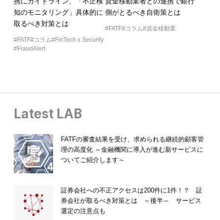
携にガイドライン、「不正検
資金移動業者との連携で銀行
知のモニタリング」具体的に
側がとるべき自衛策とは
取るべき対策とは
FATF
コラム
資金移動業
FATF
コラム
FinTech x Security
FraudAlert
Latest LAB
FATFの審査結果を受け、求められる継続的顧客管
理の高度化 ～金融機関に導入が進む新サービスに
ついてご紹介します～
証券会社への不正アクセスは200件に1件！？ 証
券会社が取るべき対策とは ～後半～ サービス
選定の注意点も