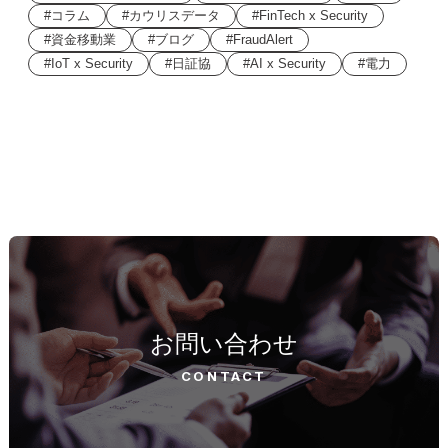
コラム
カウリスデータ
FinTech x Security
資金移動業
ブログ
FraudAlert
IoT x Security
日証協
AI x Security
電力
お問い合わせ
CONTACT