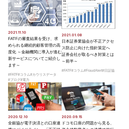
2021.11.10
2021.01.08
FATFの審査結果を受け、求
日本証券業協会が不正アクセ
められる継続的顧客管理の高
ス防止に向けた指針策定へ
度化 ～金融機関に導入が進む
証券会社が取るべき対策とは
新サービスについてご紹介し
～前半～
ます～
FATF
コラム
FraudAlert
日証協
FATF
コラム
カウリスデータ
ブログ
電力
2020.12.10
2020.09.15
全銀協が電子決済との口座連
ドコモ口座の問題から見る、