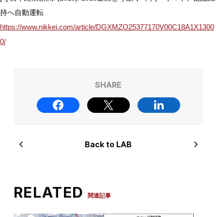
持へ自動運転
https://www.nikkei.com/article/DGXMZO25377170V00C18A1X1300
0/
SHARE
Back to LAB
RELATED
関連記事