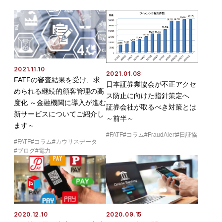
2021.11.10
2021.01.08
FATFの審査結果を受け、求
日本証券業協会が不正アクセ
められる継続的顧客管理の高
ス防止に向けた指針策定へ
度化 ～金融機関に導入が進む
証券会社が取るべき対策とは
新サービスについてご紹介し
～前半～
ます～
FATF
コラム
FraudAlert
日証協
FATF
コラム
カウリスデータ
ブログ
電力
2020.12.10
2020.09.15