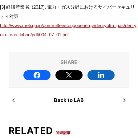
[3] 経済産業省. (2017). 電力・ガス分野におけるサイバーセキュリ
ティ対策
http://www.meti.go.jp/committee/sougouenergy/denryoku_gas/denry
oku_gas_kihon/pdf/004_07_01.pdf
SHARE
Back to LAB
RELATED
関連記事