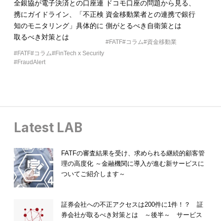
全銀協が電子決済との口座連
ドコモ口座の問題から見る、
携にガイドライン、「不正検
資金移動業者との連携で銀行
知のモニタリング」具体的に
側がとるべき自衛策とは
取るべき対策とは
FATF
コラム
資金移動業
FATF
コラム
FinTech x Security
FraudAlert
Latest LAB
FATFの審査結果を受け、求められる継続的顧客管
理の高度化 ～金融機関に導入が進む新サービスに
ついてご紹介します～
証券会社への不正アクセスは200件に1件！？ 証
券会社が取るべき対策とは ～後半～ サービス