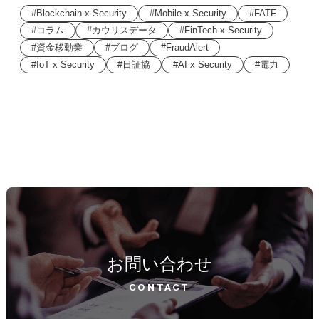
Blockchain x Security
Mobile x Security
FATF
コラム
カウリスデータ
FinTech x Security
資金移動業
ブログ
FraudAlert
IoT x Security
日証協
AI x Security
電力
お問い合わせ
CONTACT