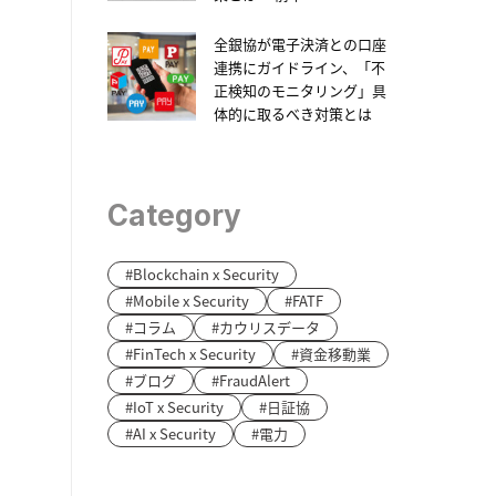
全銀協が電子決済との口座
連携にガイドライン、「不
正検知のモニタリング」具
体的に取るべき対策とは
Category
Blockchain x Security
Mobile x Security
FATF
コラム
カウリスデータ
FinTech x Security
資金移動業
ブログ
FraudAlert
IoT x Security
日証協
AI x Security
電力