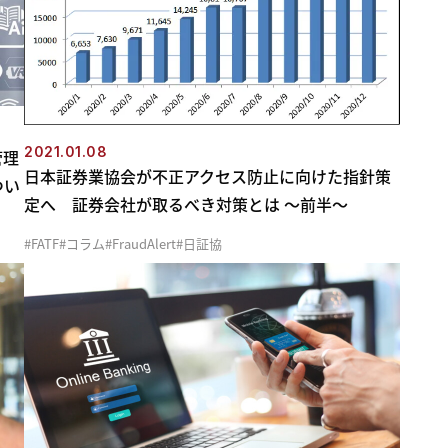
2021.01.08
管理
日本証券業協会が不正アクセス防止に向けた指針策
つい
定へ 証券会社が取るべき対策とは ～前半～
FATF
コラム
FraudAlert
日証協