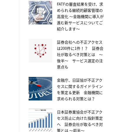
FATFの審査結果を受け、求
められる継続的顧客管理の
高度化 ～金融機関に導入が
進む新サービスについてご
紹介します～
証券会社への不正アクセス
は200件に1件！？ 証券会
社が取るべき対策とは ～
後半～ サービス選定の注
意点も
金融庁、日証協が不正アク
セスに関するガイドライン
を策定＆更新 金融機関に
求められる対策とは？
日本証券業協会が不正アク
セス防止に向けた指針策定
へ 証券会社が取るべき対
策とは ～前半～