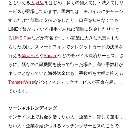
ともいえる
PayPal
をはじめ、多くの個人向け・法人向けサ
ービスが登場しています。国内では、モバイルにチャージ
するだけで簡単に支払いをしたり、口座を知らなくても
LINEで繋がっている相手であれば簡単に送金したりでき
る
LINE Pay
などが有名です。小売業に大きな恩恵をもた
らしたのは、スマートフォンでクレジットカードの決済を
行える
楽天ペイ
や
Square
などのモバイル決済サービス。さ
らに、既存の金融機関を使って行った場合、高い手数料が
ネックとなっていた海外送金にも、手数料を大幅に抑える
TransferWise
などのフィンテックサービスが革命を起こし
ています。
ソーシャルレンディング
オンライン上でお金を借りたい人・企業と、貸して運用し
たい人・企業を結びつけるマッチングサービスのことで、