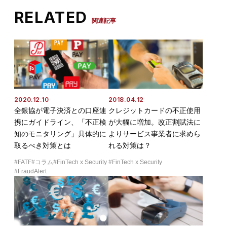
RELATED
関連記事
2020.12.10
2018.04.12
全銀協が電子決済との口座連
クレジットカードの不正使用
携にガイドライン、「不正検
が大幅に増加。改正割賦法に
知のモニタリング」具体的に
よりサービス事業者に求めら
取るべき対策とは
れる対策は？
FATF
コラム
FinTech x Security
FinTech x Security
FraudAlert