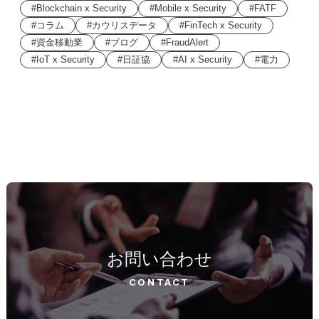
Blockchain x Security
Mobile x Security
FATF
コラム
カウリスデータ
FinTech x Security
資金移動業
ブログ
FraudAlert
IoT x Security
日証協
AI x Security
電力
お問い合わせ
CONTACT