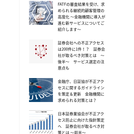
FATFの審査結果を受け、求
められる継続的顧客管理の
高度化 ～金融機関に導入が
進む新サービスについてご
紹介します～
証券会社への不正アクセス
は200件に1件！？ 証券会
社が取るべき対策とは ～
後半～ サービス選定の注
意点も
金融庁、日証協が不正アク
セスに関するガイドライン
を策定＆更新 金融機関に
求められる対策とは？
日本証券業協会が不正アク
セス防止に向けた指針策定
へ 証券会社が取るべき対
策とは ～前半～