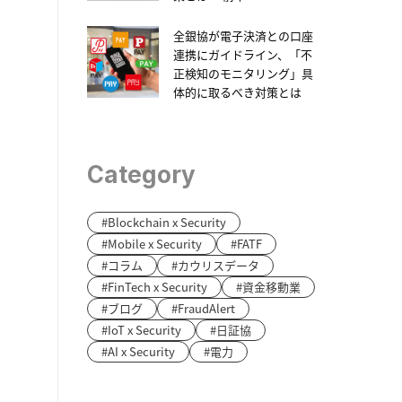
全銀協が電子決済との口座
連携にガイドライン、「不
正検知のモニタリング」具
体的に取るべき対策とは
Category
Blockchain x Security
Mobile x Security
FATF
コラム
カウリスデータ
FinTech x Security
資金移動業
ブログ
FraudAlert
IoT x Security
日証協
AI x Security
電力