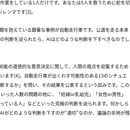
作業をしている1人だけです。あなたは5人を救うために舵を切
レンマです[3]。
問題を抱えている顕著な事例が自動走行車です。公道を走る未来
の判断を迫られたら、AIはどのような判断を下すべきなのでし
工知能の道徳的な意思決定に関して、人間の視点を収集するため
ます[4]。自動走行車が出くわす可能性のある13のシチュエ
断するか」を問い、その結果を公表するという試みです。この
といった人数の問題の他に、「妊婦or乳幼児」「女性or男性」
に乗っている人」などといった究極の判断を迫られます。何かしら
AIがどのような判断を下すのが“適切”なのか、議論の余地が残