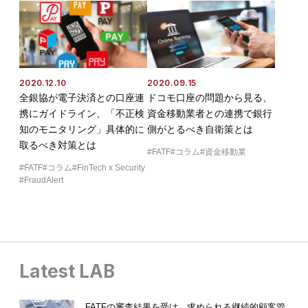
2020.12.10
2020.09.15
全銀協が電子決済との口座連
ドコモ口座の問題から見る、
携にガイドライン、「不正検
資金移動業者との連携で銀行
知のモニタリング」具体的に
側がとるべき自衛策とは
取るべき対策とは
FATF
コラム
資金移動業
FATF
コラム
FinTech x Security
FraudAlert
Latest LAB
FATFの審査結果を受け、求められる継続的顧客管