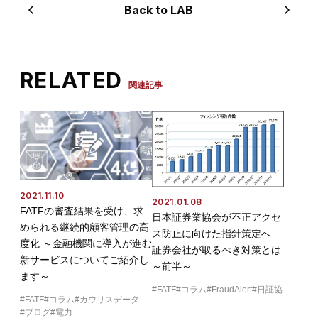
Back to LAB
RELATED
関連記事
2021.11.10
2021.01.08
FATFの審査結果を受け、求
日本証券業協会が不正アクセ
められる継続的顧客管理の高
ス防止に向けた指針策定へ
度化 ～金融機関に導入が進む
証券会社が取るべき対策とは
新サービスについてご紹介し
～前半～
ます～
FATF
コラム
FraudAlert
日証協
FATF
コラム
カウリスデータ
ブログ
電力