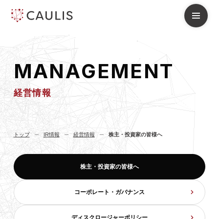
M
A
N
A
G
E
M
E
N
T
経営情報
トップ
IR情報
経営情報
株主・投資家の皆様へ
株主・投資家の皆様へ
コーポレート・ガバナンス
ディスクロージャーポリシー