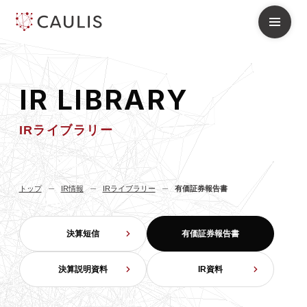
I
R
L
I
B
R
A
R
Y
IRライブラリー
トップ
IR情報
IRライブラリー
有価証券報告書
決算短信
有価証券報告書
決算説明資料
IR資料