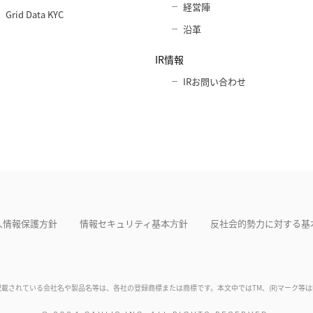
経営陣
Grid Data KYC
沿革
IR情報
IRお問い合わせ
人情報保護方針
情報セキュリティ基本⽅針
反社会的勢力に対する基
記載されている会社名や製品名等は、各社の登録商標または商標です。本文中ではTM、(R)マーク等