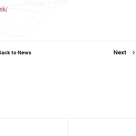
ank/
Next
Back to News