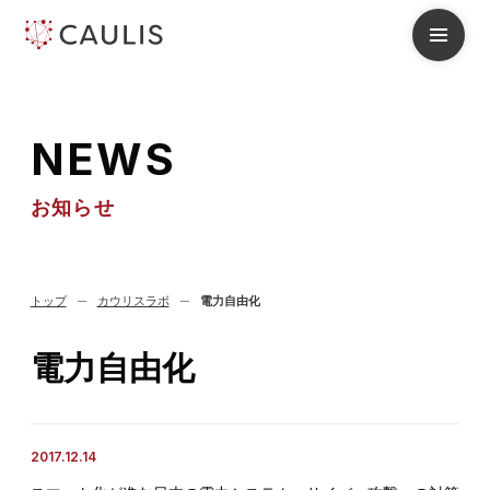
N
E
W
S
お知らせ
トップ
カウリスラボ
電力自由化
電力自由化
2017.12.14