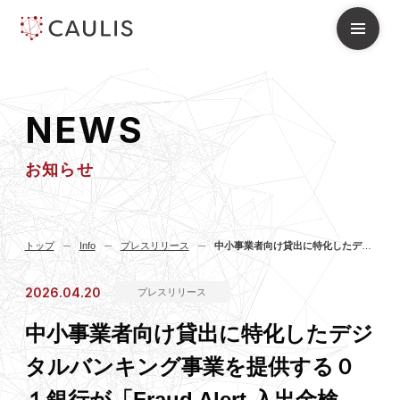
N
E
W
S
お知らせ
トップ
Info
プレスリリース
中小事業者向け貸出に特化したデジタルバンキング事業を提供する０１銀行が「Fraud Alert 入出金検知」追加導入を決定 ～口座の不正利用対策に加え、特定振込先へのモニタリングを強化～
2026.04.20
プレスリリース
中小事業者向け貸出に特化したデジ
タルバンキング事業を提供する０
１銀行が「Fraud Alert 入出金検