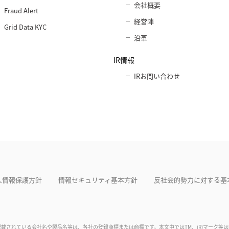
会社概要
Fraud Alert
経営陣
Grid Data KYC
沿革
IR情報
IRお問い合わせ
人情報保護方針
情報セキュリティ基本⽅針
反社会的勢力に対する基
記載されている会社名や製品名等は、各社の登録商標または商標です。本文中ではTM、(R)マーク等