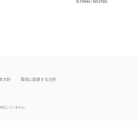
IS 739062 / ISO 27001
本方針
環境に配慮する方針
は明記していません。