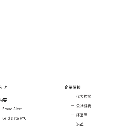
らせ
企業情報
代表挨拶
内容
会社概要
Fraud Alert
経営陣
Grid Data KYC
沿革