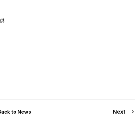
供
Next
Back to News