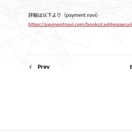
詳細は以下より（payment navi）
https://paymentnavi.com/books/cashlesssecuri
Prev