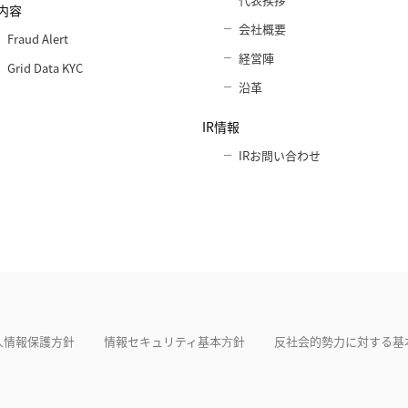
内容
会社概要
Fraud Alert
経営陣
Grid Data KYC
沿革
IR情報
IRお問い合わせ
人情報保護方針
情報セキュリティ基本⽅針
反社会的勢力に対する基