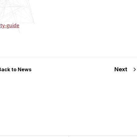
ty-guide
Next
Back to News