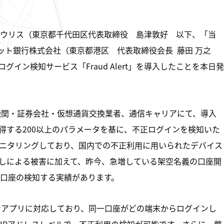
ウリス（東京都千代田区代表取締役 島津敦好 以下、「当
ット銀行株式会社（東京都港区 代表取締役会長 藤田 万之
イン検知サービス「Fraud Alert」を導入したことを本日発
の金融機関・証券会社・仮想通貨交換業者、通信キャリアにて、導入
得する200以上のパラメータを基に、不正ログインを検知いた
ニタリングしており、国内での不正利用に用いられたデバイス
しによる被害に加えて、昨今、急増している架空名義の口座開
口座の検知する実績があります。
フォンアプリに対応しており、同一口座がどの端末からログインし
IPアドレスレベルで、不正利用の検知が可能です。さらに、弊