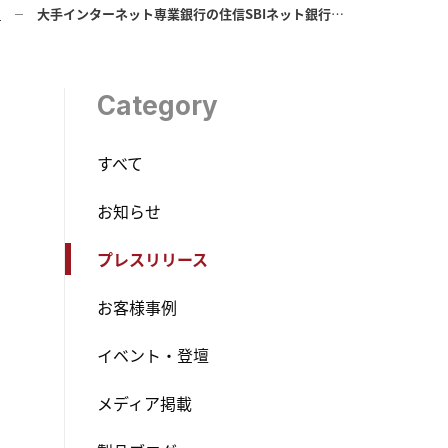
ス
大手インターネット専業銀行の住信SBIネット銀行様が不正ログイン検知サービス 「Fraud Alert」を導入 〜不正利用検知のさらなる向上に貢献〜
Category
すべて
お知らせ
プレスリリース
お客様事例
イベント・登壇
メディア掲載