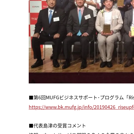
■第6回MUFGビジネスサポート･プログラム「Ris
https://www.bk.mufg.jp/info/20190426_riseupf
■代表島津の受賞コメント