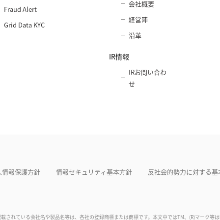
会社概要
Fraud Alert
経営陣
Grid Data KYC
沿革
IR情報
IRお問い合わ
せ
人情報保護方針
情報セキュリティ基本⽅針
反社会的勢力に対する基
記載されている会社名や製品名等は、各社の登録商標または商標です。本文中ではTM、(R)マーク等