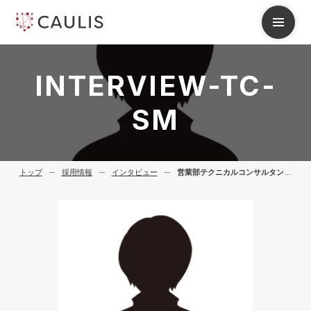
I
N
T
E
R
V
I
E
W
-
T
C
-
S
M
トップ
採用情報
インタビュー
営業部テクニカルコンサルタントチーム S.M