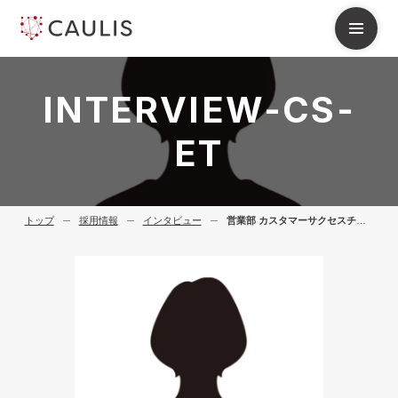
I
N
T
E
R
V
I
E
W
-
C
S
-
E
T
トップ
採用情報
インタビュー
営業部 カスタマーサクセスチーム E.T